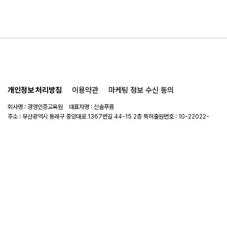
개인정보 처리방침
이용약관
마케팅 정보 수신 동의
회사명 : 경영인증교육원 대표자명 : 신솔푸름
주소 : 부산광역시 동래구 중앙대로 1367번길 44-15 2층 특허출원번호 : 10-22022-
0114908
사업자 번호 : 441-56-00789
연락처 :
051-714-3983
이메일 :
mce@mce.re.kr
Copyright © 경영인증교육원. All rights reserved.