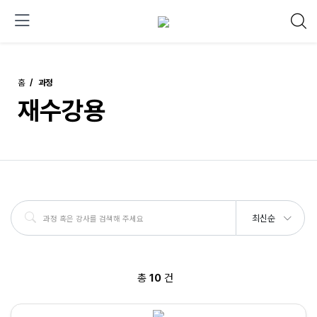
홈
과정
재수강용
최신순
총
10
건