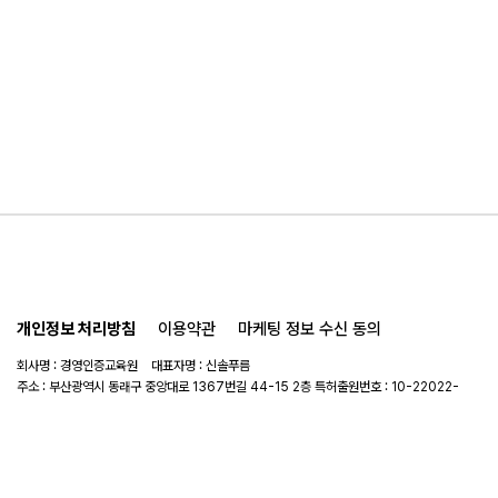
개인정보 처리방침
이용약관
마케팅 정보 수신 동의
회사명 : 경영인증교육원 대표자명 : 신솔푸름
주소 : 부산광역시 동래구 중앙대로 1367번길 44-15 2층 특허출원번호 : 10-22022-
0114908
사업자 번호 : 441-56-00789
연락처 :
051-714-3983
이메일 :
mce@mce.re.kr