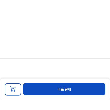
개인정보 처리방침
이용약관
마케팅 정보 수신 동의
바로 결제
회사명 : 경영인증교육원 대표자명 : 신솔푸름
주소 : 부산광역시 동래구 중앙대로 1367번길 44-15 2층 특허출원번호 : 10-22022-
0114908
사업자 번호 : 441-56-00789
연락처 :
051-714-3983