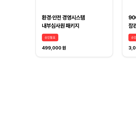
환경·안전 경영시스템
90
내부심사원 패키지
참
승인필요
승
499,000 원
3,