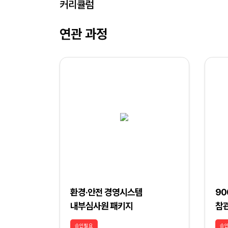
커리큘럼
연관 과정
환경·안전 경영시스템
90
내부심사원 패키지
참
승인필요
승