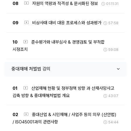
08
자원의 역량과 적격성 & 문서화된 정보
01:11:31
09
비상사태 대비 대응 프로세스와 성과평가
57:58
10
준수평가와 내부심사 & 경영검토 및 부적합
시정조치
59:08
중대재해 처벌법 강의
01
산업재해 현황 및 정부정책 방향 과 산재사망사고
감축 방향 & 중대재해처벌법 개요
43:07
02
중대산업 & 시민재해 / 사업주 등의 의무 (산안법)
/ ISO45001과의 관련사항
54:44