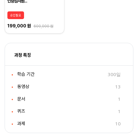
인증심사원...
승인필요
199,000 원
600,000 원
과정 특징
300일
학습 기간
13
동영상
1
문서
1
퀴즈
10
과제