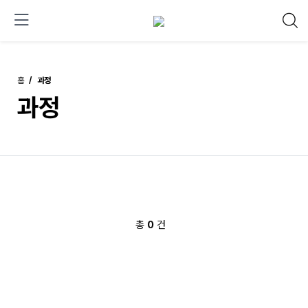
홈
과정
과정
총
0
건